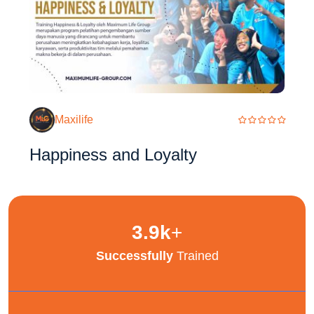
Maxilife
Happiness and Loyalty
3.9
k
+
Successfully
Trained