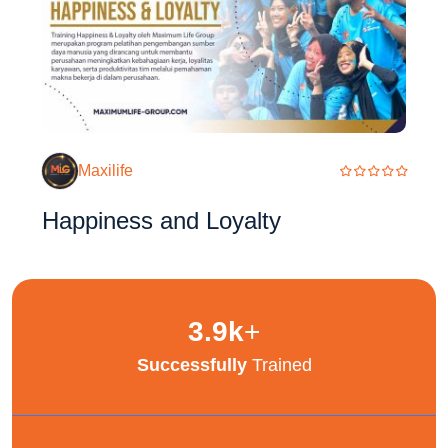
Maxilife
Happiness and Loyalty
3.9
k
+
Successfully
Trained